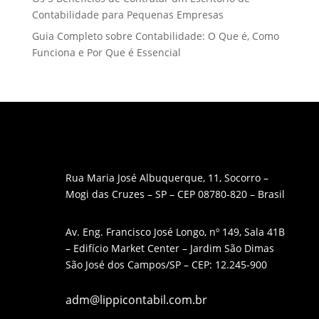
Contabilidade para Pequenas Empresas
Guia Completo sobre Contabilidade: O Que é, Como
Funciona e Por Que é Essencial
Rua Maria José Albuquerque, 11, Socorro –
Mogi das Cruzes – SP – CEP 08780-820 – Brasil
Av. Eng. Francisco José Longo, nº 149, Sala 41B
– Edifício Market Center – Jardim São Dimas
São José dos Campos/SP – CEP: 12.245-900
adm@lippicontabil.com.br