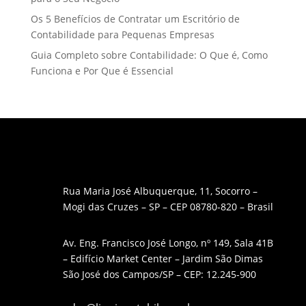
Os 5 Benefícios de Contratar um Escritório de
Contabilidade para Pequenas Empresas
Guia Completo sobre Contabilidade: O Que é, Como
Funciona e Por Que é Essencial
Rua Maria José Albuquerque, 11, Socorro –
Mogi das Cruzes – SP – CEP 08780-820 – Brasil
Av. Eng. Francisco José Longo, nº 149, Sala 41B
– Edifício Market Center – Jardim São Dimas
São José dos Campos/SP – CEP: 12.245-900