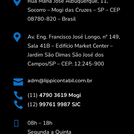

Rua Maria José Albuquerque, 11,
Socorro – Mogi das Cruzes – SP – CEP
08780-820 – Brasil

Av. Eng. Francisco José Longo, nº 149,
Sala 41B – Edifício Market Center –
Jardim São Dimas São José dos
Campos/SP – CEP: 12.245-900

adm@lippicontabil.com.br

(11)
4790 3619 Mogi

(12)
99761 9987 SJC

08h – 18h
Segunda a Quinta