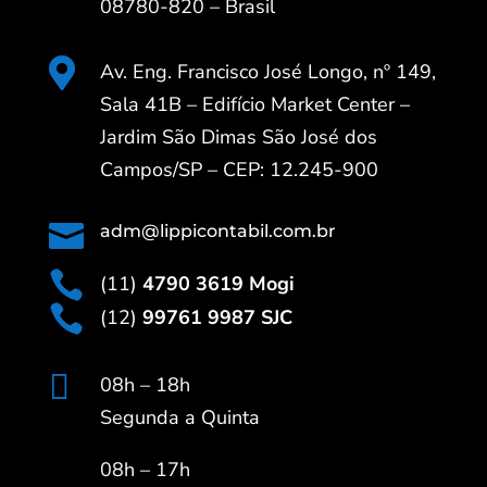
08780-820 – Brasil

Av. Eng. Francisco José Longo, nº 149,
Sala 41B – Edifício Market Center –
Jardim São Dimas São José dos
Campos/SP – CEP: 12.245-900

adm@lippicontabil.com.br

(11)
4790 3619 Mogi

(12)
99761 9987 SJC

08h – 18h
Segunda a Quinta
08h – 17h