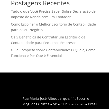
Postagens Recentes
Tudo o que Você Precisa Saber Sobre Declaração de
Imposto de Renda com um Contador
Como Escolher o Melhor Escritório de Contabilidade
para o Seu Negócio
Os 5 Benefícios de Contratar um Escritório de
Contabilidade para Pequenas Empresas
Guia Completo sobre Contabilidade: O Que é, Como
Funciona e Por Que é Essencial
Rua Maria José Albuquerque, 11, Socorro –
Mogi das Cruzes – SP – CEP 08780-820 – Brasil