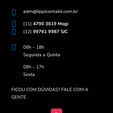

adm@lippicontabil.com.br

(11)
4790 3619 Mogi

(12)
99761 9987 SJC

08h – 18h
Segunda a Quinta
08h – 17h
Sexta
FICOU COM DÚVIDAS? FALE COM A
GENTE