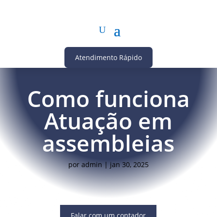
Atendimento Rápido
Como funciona
Atuação em
assembleias
por
admin
|
jan 30, 2025
Falar com um contador