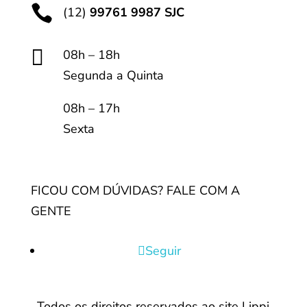

(12)
99761 9987 SJC

08h – 18h
Segunda a Quinta
08h – 17h
Sexta
FICOU COM DÚVIDAS? FALE COM A
GENTE
Seguir
Todos os direitos reservados ao site Lippi