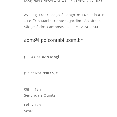
Mogi das Cruzes – SP – CEP 08780-820 – Brasil
Av. Eng. Francisco José Longo, nº 149, Sala 41B
– Edifício Market Center – Jardim São Dimas
São José dos Campos/SP – CEP: 12.245-900
adm@lippicontabil.com.br
(11)
4790 3619 Mogi
(12)
99761 9987 SJC
08h – 18h
Segunda a Quinta
08h – 17h
Sexta