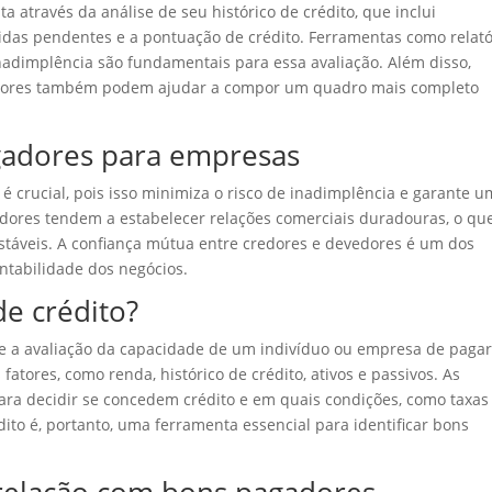
a através da análise de seu histórico de crédito, que inclui
idas pendentes e a pontuação de crédito. Ferramentas como relató
nadimplência são fundamentais para essa avaliação. Além disso,
cedores também podem ajudar a compor um quadro mais completo
gadores para empresas
 crucial, pois isso minimiza o risco de inadimplência e garante u
adores tendem a estabelecer relações comerciais duradouras, o qu
estáveis. A confiança mútua entre credores e devedores é um dos
ntabilidade dos negócios.
de crédito?
ve a avaliação da capacidade de um indivíduo ou empresa de paga
fatores, como renda, histórico de crédito, ativos e passivos. As
 para decidir se concedem crédito e em quais condições, como taxas
ito é, portanto, uma ferramenta essencial para identificar bons