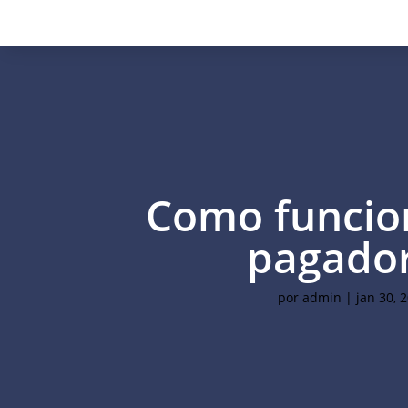
Como funcio
pagado
por
admin
|
jan 30, 