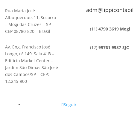
adm@lippicontabil
Rua Maria José
Albuquerque, 11, Socorro
– Mogi das Cruzes – SP –
(11)
4790 3619 Mogi
CEP 08780-820 – Brasil
Av. Eng. Francisco José
(12)
99761 9987 SJC
Longo, nº 149, Sala 41B –
Edifício Market Center –
Jardim São Dimas São José
dos Campos/SP – CEP:
12.245-900
Seguir