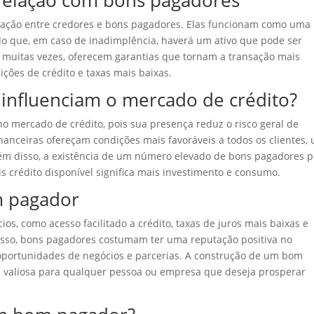
 relação com bons pagadores
elação entre credores e bons pagadores. Elas funcionam como uma
do que, em caso de inadimplência, haverá um ativo que pode ser
s, muitas vezes, oferecem garantias que tornam a transação mais
ções de crédito e taxas mais baixas.
influenciam o mercado de crédito?
o mercado de crédito, pois sua presença reduz o risco geral de
inanceiras ofereçam condições mais favoráveis a todos os clientes,
lém disso, a existência de um número elevado de bons pagadores 
s crédito disponível significa mais investimento e consumo.
m pagador
s, como acesso facilitado a crédito, taxas de juros mais baixas e
isso, bons pagadores costumam ter uma reputação positiva no
oportunidades de negócios e parcerias. A construção de um bom
gia valiosa para qualquer pessoa ou empresa que deseja prosperar