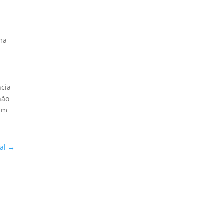
uma
ncia
não
jam
al
→