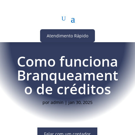
Atendimento Rápido
Como funciona
Branqueament
o de créditos
por
admin
|
jan 30, 2025
Falar com um contador