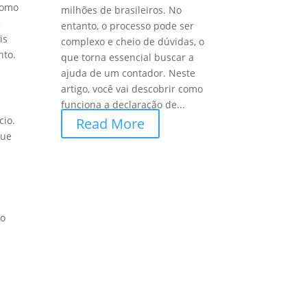
 como
milhões de brasileiros. No
e
entanto, o processo pode ser
is
complexo e cheio de dúvidas, o
nto.
que torna essencial buscar a
ajuda de um contador. Neste
artigo, você vai descobrir como
funciona a declaração de...
cio.
Read More
que
ão