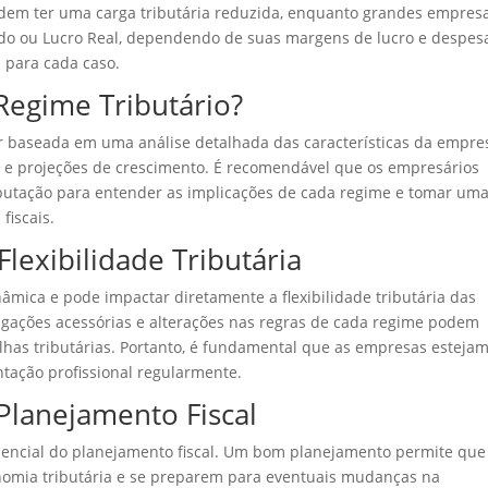
odem ter uma carga tributária reduzida, enquanto grandes empres
o ou Lucro Real, dependendo de suas margens de lucro e despesa
a para cada caso.
Regime Tributário?
er baseada em uma análise detalhada das características da empre
e e projeções de crescimento. É recomendável que os empresários
ibutação para entender as implicações de cada regime e tomar um
fiscais.
lexibilidade Tributária
inâmica e pode impactar diretamente a flexibilidade tributária das
gações acessórias e alterações nas regras de cada regime podem
lhas tributárias. Portanto, é fundamental que as empresas esteja
ntação profissional regularmente.
 Planejamento Fiscal
ssencial do planejamento fiscal. Um bom planejamento permite que
omia tributária e se preparem para eventuais mudanças na