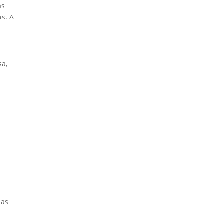
as
s. A
sa,
a
m
 as