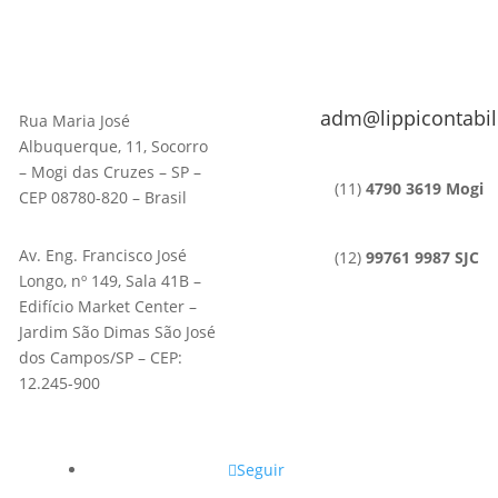
adm@lippicontabil
Rua Maria José
Albuquerque, 11, Socorro
– Mogi das Cruzes – SP –
(11)
4790 3619 Mogi
CEP 08780-820 – Brasil
Av. Eng. Francisco José
(12)
99761 9987 SJC
Longo, nº 149, Sala 41B –
Edifício Market Center –
Jardim São Dimas São José
dos Campos/SP – CEP:
12.245-900
Seguir