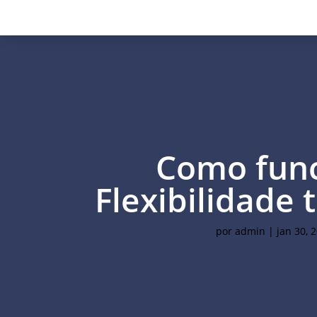
Como fun
Flexibilidade 
por
admin
|
jan 30, 