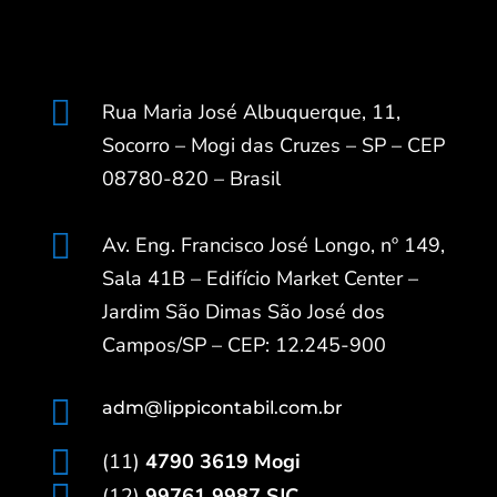

Rua Maria José Albuquerque, 11,
Socorro – Mogi das Cruzes – SP – CEP
08780-820 – Brasil

Av. Eng. Francisco José Longo, nº 149,
Sala 41B – Edifício Market Center –
Jardim São Dimas São José dos
Campos/SP – CEP: 12.245-900

adm@lippicontabil.com.br

(11)
4790 3619 Mogi
(12)
99761 9987 SJC