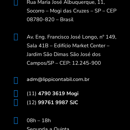

Rua Maria José Albuquerque, 11,
Socorro – Mogi das Cruzes – SP – CEP
08780-820 – Brasil

Av. Eng. Francisco José Longo, nº 149,
Sala 41B – Edifício Market Center –
Jardim São Dimas São José dos
Campos/SP – CEP: 12.245-900

adm@lippicontabil.com.br

(11)
4790 3619 Mogi

(12)
99761 9987 SJC

08h – 18h
Segunda a Quinta