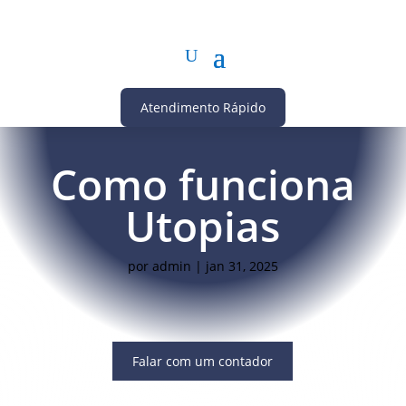
Atendimento Rápido
Como funciona
Utopias
por
admin
|
jan 31, 2025
Falar com um contador