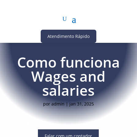
Atendimento Rápido
Como funciona
Wages and
salaries
por
admin
|
jan 31, 2025
Falar com um contador