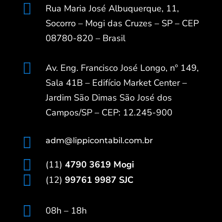

Rua Maria José Albuquerque, 11,
Socorro – Mogi das Cruzes – SP – CEP
08780-820 – Brasil

Av. Eng. Francisco José Longo, nº 149,
Sala 41B – Edifício Market Center –
Jardim São Dimas São José dos
Campos/SP – CEP: 12.245-900

adm@lippicontabil.com.br

(11)
4790 3619 Mogi

(12)
99761 9987 SJC

08h – 18h