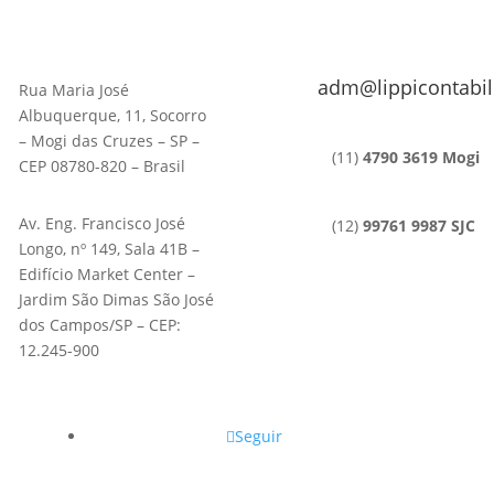
adm@lippicontabil
Rua Maria José
Albuquerque, 11, Socorro
– Mogi das Cruzes – SP –
(11)
4790 3619 Mogi
CEP 08780-820 – Brasil
Av. Eng. Francisco José
(12)
99761 9987 SJC
Longo, nº 149, Sala 41B –
Edifício Market Center –
Jardim São Dimas São José
dos Campos/SP – CEP:
12.245-900
Seguir