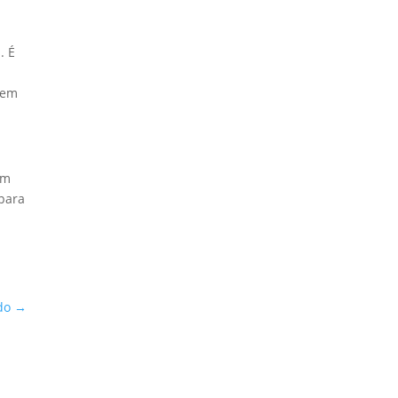
. É
 em
am
 para
do
→