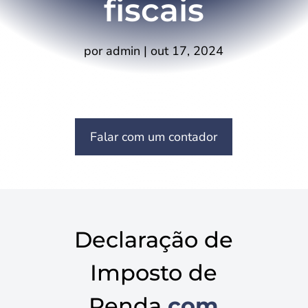
fiscais
por
admin
|
out 17, 2024
Falar com um contador
Declaração de
Imposto de
Renda
com