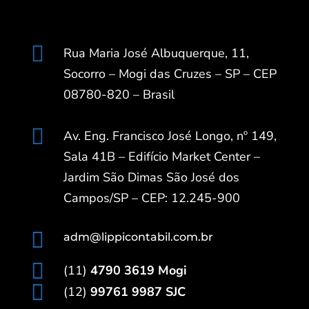

Rua Maria José Albuquerque, 11,
Socorro – Mogi das Cruzes – SP – CEP
08780-820 – Brasil

Av. Eng. Francisco José Longo, nº 149,
Sala 41B – Edifício Market Center –
Jardim São Dimas São José dos
Campos/SP – CEP: 12.245-900

adm@lippicontabil.com.br

(11)
4790 3619 Mogi

(12)
99761 9987 SJC