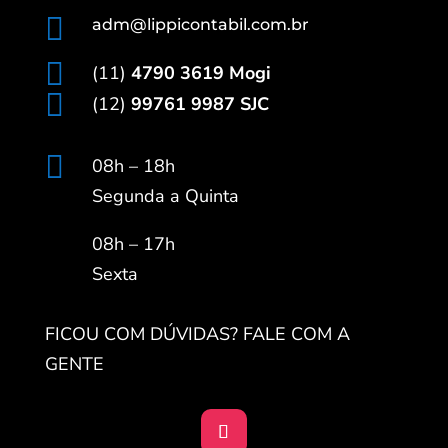

adm@lippicontabil.com.br

(11)
4790 3619 Mogi

(12)
99761 9987 SJC

08h – 18h
Segunda a Quinta
08h – 17h
Sexta
FICOU COM DÚVIDAS? FALE COM A
GENTE