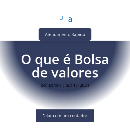
Atendimento Rápido
O que é Bolsa
de valores
por
admin
|
out 17, 2024
Falar com um contador