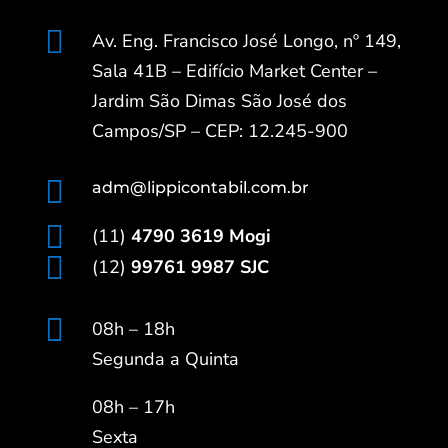

Av. Eng. Francisco José Longo, nº 149,
Sala 41B – Edifício Market Center –
Jardim São Dimas São José dos
Campos/SP – CEP: 12.245-900

adm@lippicontabil.com.br

(11)
4790 3619 Mogi

(12)
99761 9987 SJC

08h – 18h
Segunda a Quinta
08h – 17h
Sexta