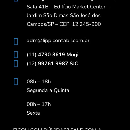
Sala 41B – Edifício Market Center –
Jardim São Dimas São José dos
Campos/SP – CEP: 12.245-900

adm@lippicontabil.com.br

(11)
4790 3619 Mogi

(12)
99761 9987 SJC

08h – 18h
Segunda a Quinta
08h – 17h
Sexta