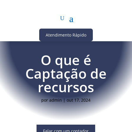
Atendimento Rápido
O que é
Captação de
recursos
por
admin
|
out 17, 2024
Falar com um contador