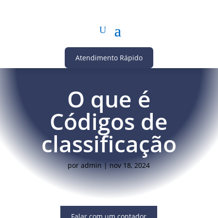
Atendimento Rápido
O que é
Códigos de
classificação
por
admin
|
nov 18, 2024
Falar com um contador