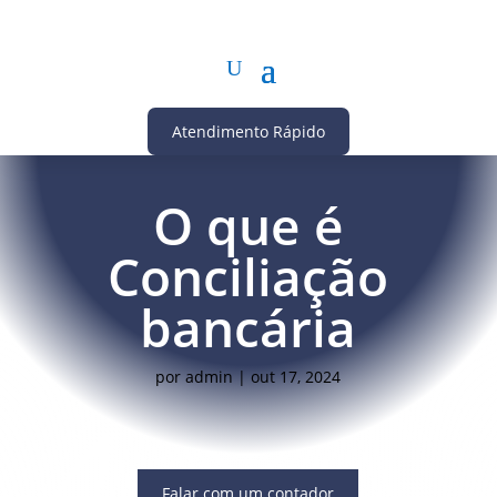
Atendimento Rápido
O que é
Conciliação
bancária
por
admin
|
out 17, 2024
Falar com um contador