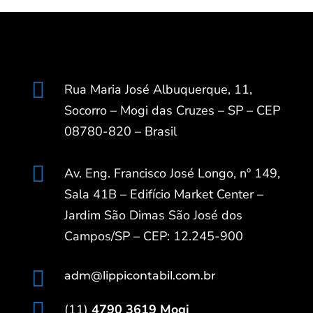

Rua Maria José Albuquerque, 11,
Socorro – Mogi das Cruzes – SP – CEP
08780-820 – Brasil

Av. Eng. Francisco José Longo, nº 149,
Sala 41B – Edifício Market Center –
Jardim São Dimas São José dos
Campos/SP – CEP: 12.245-900

adm@lippicontabil.com.br

(11)
4790 3619 Mogi