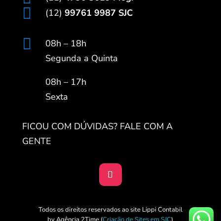

(12)
99761 9987 SJC

08h – 18h
Segunda a Quinta
08h – 17h
Sexta
FICOU COM DÚVIDAS? FALE COM A
GENTE
Todos os direitos reservados ao site Lippi Contabil
by Agência 2Time
(
Criação de Sites em SJC
)