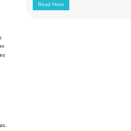
Read More
s
om
ões
as.