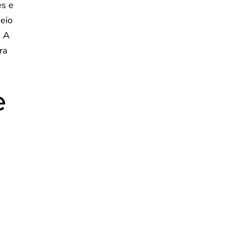
es e
eio
. A
ra
e