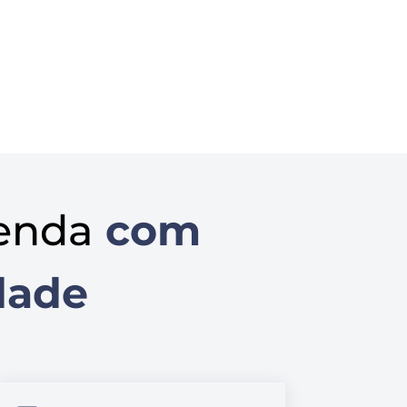
enda
com
dade