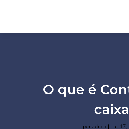
O que é Con
caix
por
admin
|
out 17,