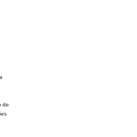
ma
o de
ões