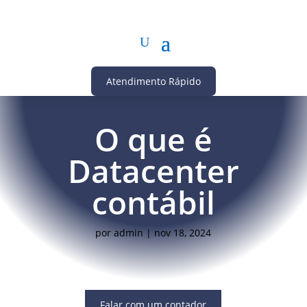
Atendimento Rápido
O que é
Datacenter
contábil
por
admin
|
nov 18, 2024
Falar com um contador