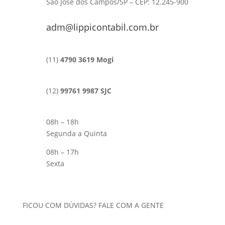
São José dos Campos/SP – CEP: 12.245-900
adm@lippicontabil.com.br
(11)
4790 3619 Mogi
(12)
99761 9987 SJC
08h – 18h
Segunda a Quinta
08h – 17h
Sexta
FICOU COM DÚVIDAS? FALE COM A GENTE