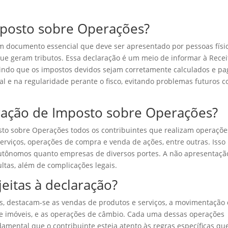
mposto sobre Operações?
 documento essencial que deve ser apresentado por pessoas físi
que geram tributos. Essa declaração é um meio de informar à Recei
tindo que os impostos devidos sejam corretamente calculados e pa
al e na regularidade perante o fisco, evitando problemas futuros 
ração de Imposto sobre Operações?
osto sobre Operações todos os contribuintes que realizam operaçõe
rviços, operações de compra e venda de ações, entre outras. Isso
autônomos quanto empresas de diversos portes. A não apresentaçã
ltas, além de complicações legais.
eitas à declaração?
s, destacam-se as vendas de produtos e serviços, a movimentação
de imóveis, e as operações de câmbio. Cada uma dessas operações
ndamental que o contribuinte esteja atento às regras específicas qu