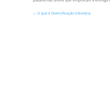
plataformas online que simplificam a entrega d
←
O que é Diversificação tributária