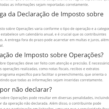
 todas as informações sejam reportadas corretamente.
ega da Declaração de Imposto sobre
sto sobre Operações varia conforme o tipo de operação e a catego
 estabelece um calendário anual, e é crucial que os contribuintes
os. A entrega fora do prazo pode acarretar em multas e juros, alé
al.
ação de Imposto sobre Operações?
re Operações deve ser feito com atenção e precisão. É necessári
perações realizadas, como notas fiscais, recibos e extratos
programa específico para facilitar o preenchimento, que orienta o
ntindo que todas as informações sejam inseridas corretamente.
 por não declarar?
sobre Operações pode resultar em diversas penalidades, incluind
r da operação não declarada. Além disso, o contribuinte pode
s e na participação em licitações, uma vez que a regularidade fisca