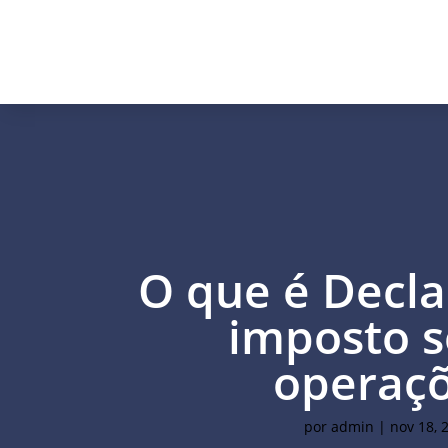
O que é Decl
imposto 
operaç
por
admin
|
nov 18, 