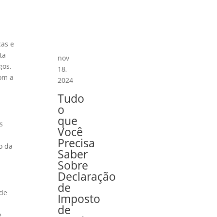
cas e
ta
nov
gos.
18,
com a
2024
Tudo
o
que
s
Você
Precisa
o da
Saber
Sobre
Declaração
de
 de
Imposto
de
e