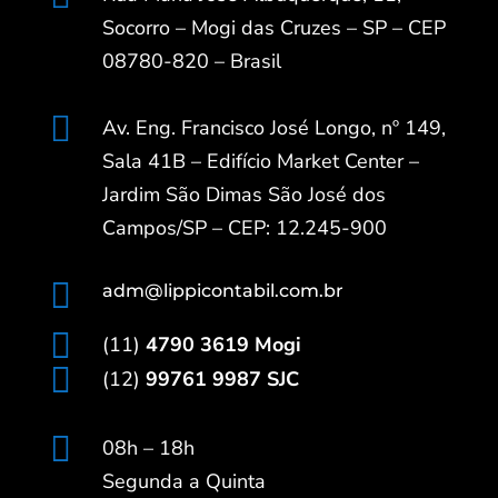
Socorro – Mogi das Cruzes – SP – CEP
08780-820 – Brasil

Av. Eng. Francisco José Longo, nº 149,
Sala 41B – Edifício Market Center –
Jardim São Dimas São José dos
Campos/SP – CEP: 12.245-900

adm@lippicontabil.com.br

(11)
4790 3619 Mogi

(12)
99761 9987 SJC

08h – 18h
Segunda a Quinta