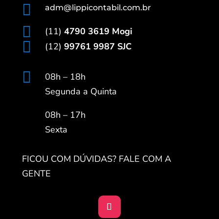

adm@lippicontabil.com.br

(11)
4790 3619 Mogi

(12)
99761 9987 SJC

08h – 18h
Segunda a Quinta
08h – 17h
Sexta
FICOU COM DÚVIDAS? FALE COM A
GENTE