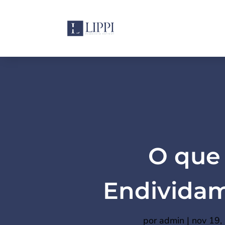
O que
Endivida
por
admin
|
nov 19,