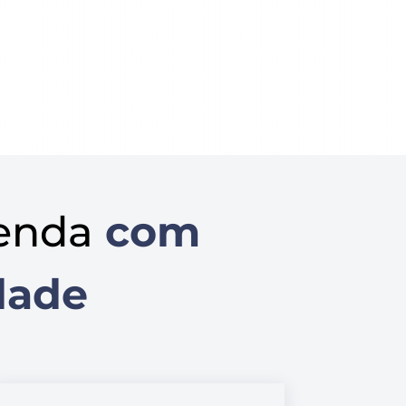
enda
com
dade