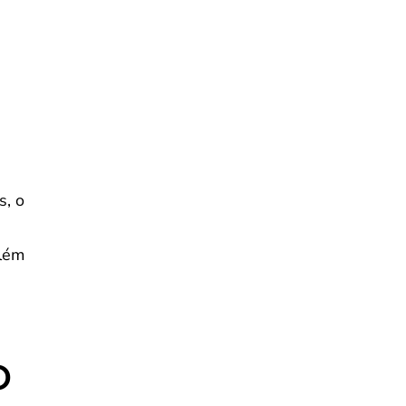
s, o
Além
o