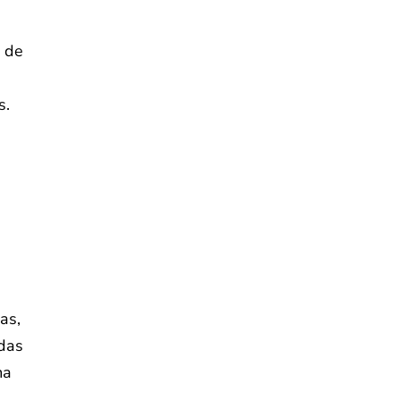
s de
s.
as,
idas
ma