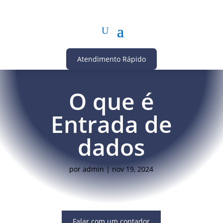
Atendimento Rápido
O que é
Entrada de
dados
por
admin
|
nov 19, 2024
Falar com um contador