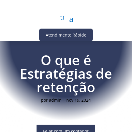
Atendimento Rápido
O que é
Estratégias de
retenção
por
admin
|
nov 19, 2024
Falar com um contador