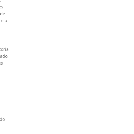
es
 de
 e a
toria
lado,
es
 do