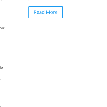
Read More
car
de
s
e