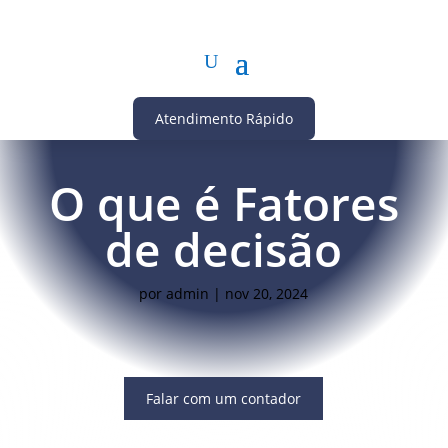
Atendimento Rápido
O que é Fatores
de decisão
por
admin
|
nov 20, 2024
Falar com um contador