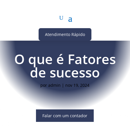
Atendimento Rápido
O que é Fatores
de sucesso
por
admin
|
nov 19, 2024
Falar com um contador