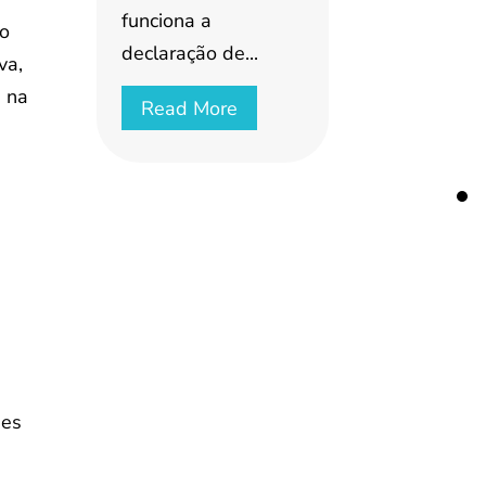
funciona a
po
declaração de...
va,
a na
Read More
s
ses