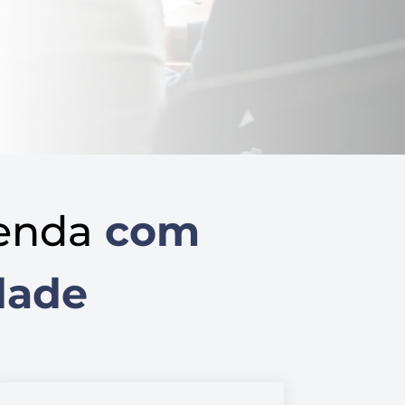
enda
com
dade