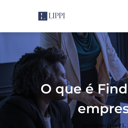
O que é Fin
empres
por
admin
|
jan 21,