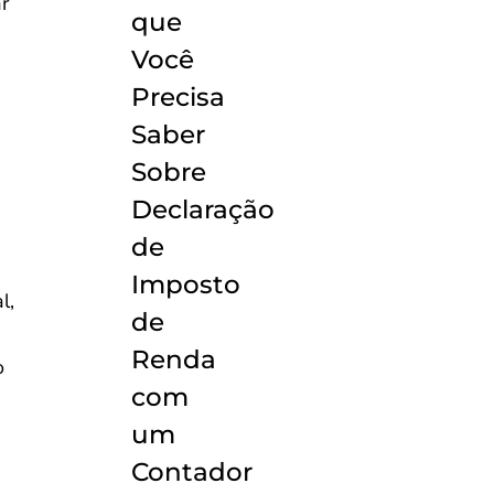
ar
que
Você
Precisa
Saber
Sobre
Declaração
de
Imposto
l,
de
Renda
o
com
um
Contador