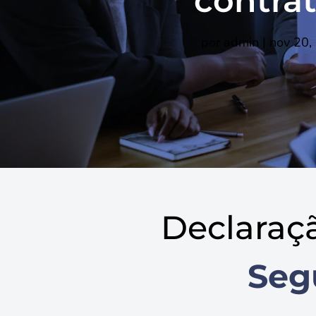
contra
por
admin
|
nov 20,
Declaraç
Seg