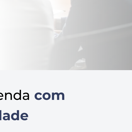
enda
com
dade