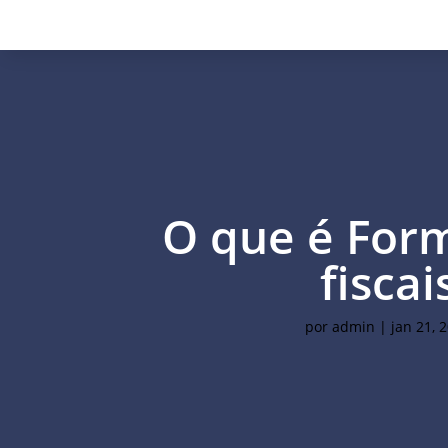
O que é Form
fiscai
por
admin
|
jan 21, 