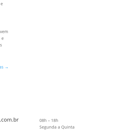
 e
devem
 e
os
as
→
.com.br
08h – 18h
Segunda a Quinta