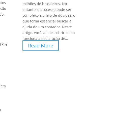
utos
milhões de brasileiros. No
 são
entanto, o processo pode ser
do.
complexo e cheio de dúvidas, o
que torna essencial buscar a
ajuda de um contador. Neste
artigo, você vai descobrir como
funciona a declaração de...
TF) e
Read More
leta
O