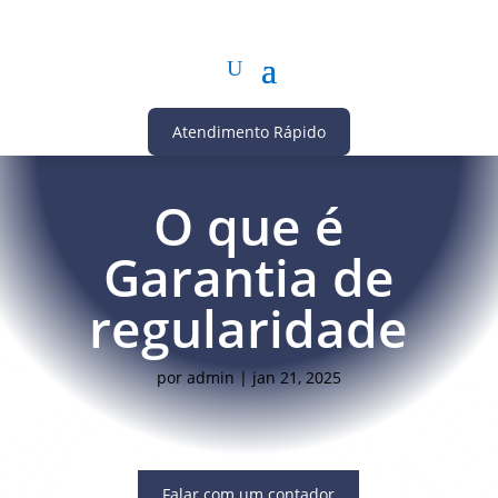
Atendimento Rápido
O que é
Garantia de
regularidade
por
admin
|
jan 21, 2025
Falar com um contador