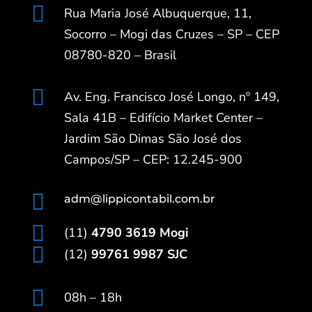

Rua Maria José Albuquerque, 11,
Socorro – Mogi das Cruzes – SP – CEP
08780-820 – Brasil

Av. Eng. Francisco José Longo, nº 149,
Sala 41B – Edifício Market Center –
Jardim São Dimas São José dos
Campos/SP – CEP: 12.245-900

adm@lippicontabil.com.br

(11)
4790 3619 Mogi

(12)
99761 9987 SJC

08h – 18h