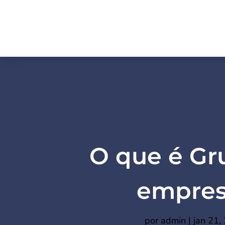
O que é Gr
empres
por
admin
|
jan 21,