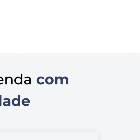
enda
com
dade