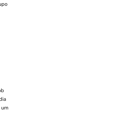
rupo
ob
dia
r um