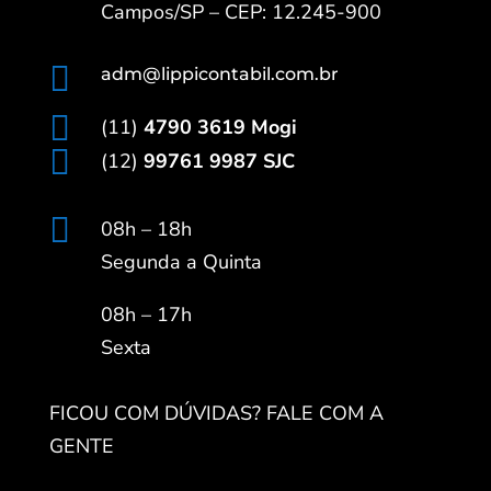
Campos/SP – CEP: 12.245-900

adm@lippicontabil.com.br

(11)
4790 3619 Mogi

(12)
99761 9987 SJC

08h – 18h
Segunda a Quinta
08h – 17h
Sexta
FICOU COM DÚVIDAS? FALE COM A
GENTE