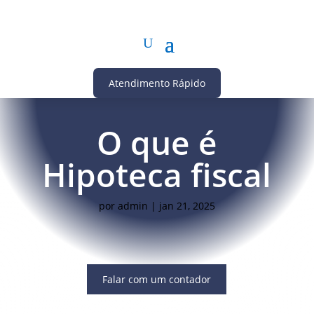
Atendimento Rápido
O que é
Hipoteca fiscal
por
admin
|
jan 21, 2025
Falar com um contador