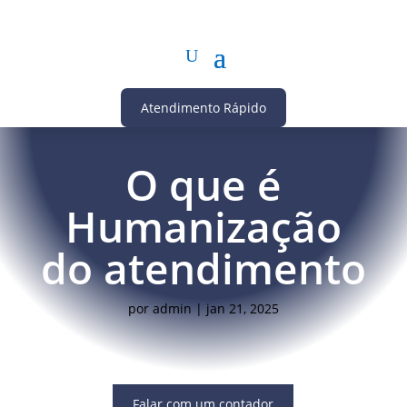
Atendimento Rápido
O que é
Humanização
do atendimento
por
admin
|
jan 21, 2025
Falar com um contador