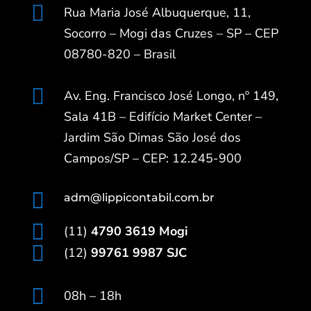

Rua Maria José Albuquerque, 11,
Socorro – Mogi das Cruzes – SP – CEP
08780-820 – Brasil

Av. Eng. Francisco José Longo, nº 149,
Sala 41B – Edifício Market Center –
Jardim São Dimas São José dos
Campos/SP – CEP: 12.245-900

adm@lippicontabil.com.br

(11)
4790 3619 Mogi

(12)
99761 9987 SJC

08h – 18h