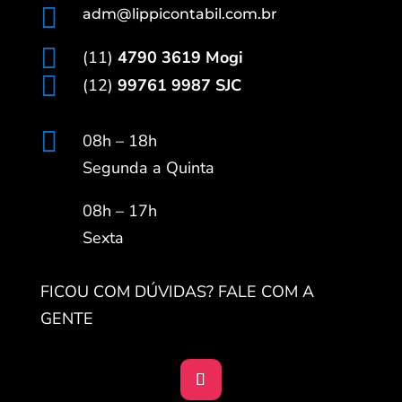

adm@lippicontabil.com.br

(11)
4790 3619 Mogi

(12)
99761 9987 SJC

08h – 18h
Segunda a Quinta
08h – 17h
Sexta
FICOU COM DÚVIDAS? FALE COM A
GENTE