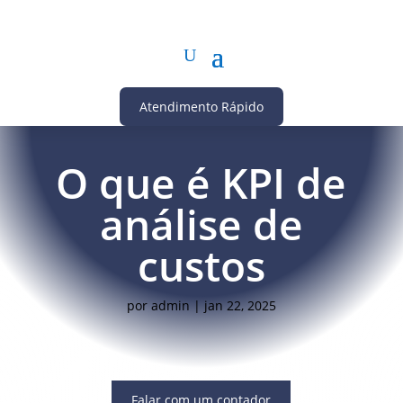
Atendimento Rápido
O que é KPI de
análise de
custos
por
admin
|
jan 22, 2025
Falar com um contador